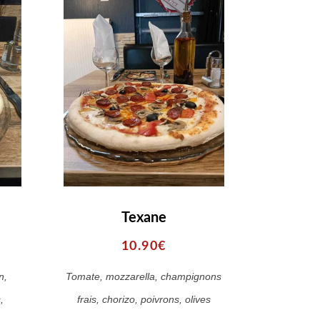
Texane
10.90€
n,
Tomate, mozzarella, champignons
,
frais, chorizo, poivrons, olives