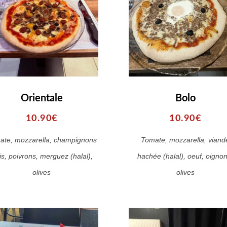
Orientale
Bolo
10.90€
10.90€
ate, mozzarella, champignons
Tomate, mozzarella, viand
is, poivrons, merguez (halal),
hachée (halal), oeuf, oignon
olives
olives