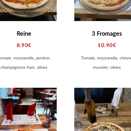
Reine
3 Fromages
8.90€
10.90€
omate, mozzarella, jambon,
Tomate, mozzarella, chèvr
champignons frais, olives
munster, olives